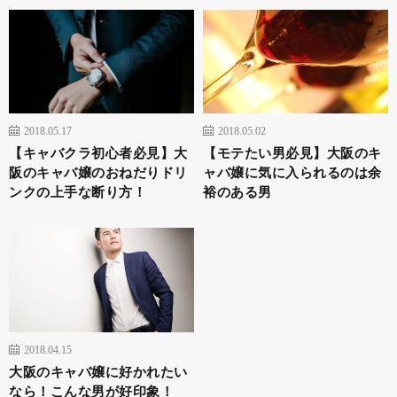
2018.05.17
2018.05.02
【キャバクラ初心者必見】大
【モテたい男必見】大阪のキ
阪のキャバ嬢のおねだりドリ
ャバ嬢に気に入られるのは余
ンクの上手な断り方！
裕のある男
2018.04.15
大阪のキャバ嬢に好かれたい
なら！こんな男が好印象！