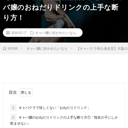
バ嬢のおねだりドリンクの上手な断
り方！
2018.05.17
キャバ嬢に好かれたいなら
キャバ嬢に好かれたいなら
【キャバクラ初心者必見】大阪の
HOME
目次
1.
キャバクラで珍しくない「おねだりドリンク」
2.
キャバ嬢のおねだりドリンクの上手な断り方①「指名の子にしか
飲ませない」