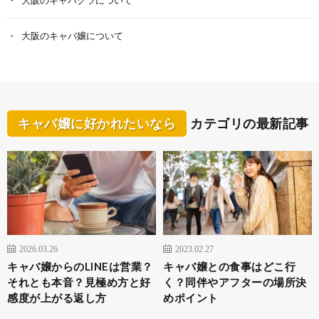
大阪のキャバクラについて
大阪のキャバ嬢について
キャバ嬢に好かれたいなら
カテゴリの最新記事
2026.03.26
2023.02.27
キャバ嬢からのLINEは営業？
キャバ嬢との食事はどこ行
それとも本音？見極め方と好
く？同伴やアフターの場所決
感度が上がる返し方
めポイント