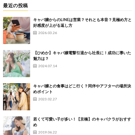
最近の投稿
キャバ嬢からのLINEは営業？それとも本音？見極め方と
好感度が上がる返し方
2026.03.26
【ひめか】キャバ嬢電撃引退から社長に！成功に導いた
魅力は？
2024.07.14
キャバ嬢との食事はどこ行く？同伴やアフターの場所決
めポイント
2023.02.27
若くて可愛い子が多い！【京橋】のキャバクラがおすす
め
2019.06.22