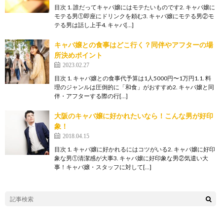
目次 1. 誰だってキャバ嬢にはモテたいものです2. キャバ嬢に
モテる男①即座にドリンクを頼む3. キャバ嬢にモテる男②モ
テる男は話し上手4. キャバ[…]
キャバ嬢との食事はどこ行く？同伴やアフターの場
所決めポイント
2023.02.27
目次 1. キャバ嬢との食事代予算は1人5000円〜1万円1.1. 料
理のジャンルは圧倒的に「和食」がおすすめ2. キャバ嬢と同
伴・アフターする際の行[…]
大阪のキャバ嬢に好かれたいなら！こんな男が好印
象！
2018.04.15
目次 1. キャバ嬢に好かれるにはコツがいる2. キャバ嬢に好印
象な男①清潔感が大事3. キャバ嬢に好印象な男②気遣い大
事！キャバ嬢・スタッフに対して[…]