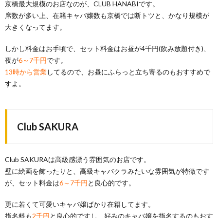
京橋最大規模のお店なのが、CLUB HANABIです。
席数が多い上、在籍キャバ嬢数も京橋では断トツと、かなり規模が
大きくなってます。
しかし料金はお手頃で、セット料金はお昼が4千円(飲み放題付き)、
夜が
6～7千円
です。
13時から営業
してるので、お昼にふらっと立ち寄るのもおすすめで
すよ。
Club SAKURA
Club SAKURAは高級感漂う雰囲気のお店です。
壁に絵画を飾ったりと、高級キャバクラみたいな雰囲気が特徴です
が、セット料金は
6～7千円
と良心的です。
更に若くて可愛いキャバ嬢ばかり在籍してます。
指名料も
2千円
と良心的ですし、好みのキャバ嬢を指名するのもおす