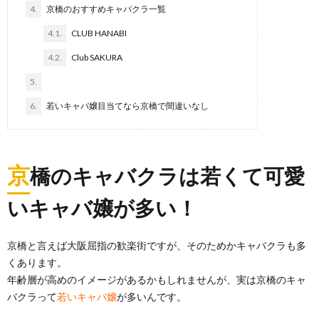
4.
京橋のおすすめキャバクラ一覧
4.1.
CLUB HANABI
4.2.
Club SAKURA
5.
6.
若いキャバ嬢目当てなら京橋で間違いなし
京
橋のキャバクラは若くて可愛
いキャバ嬢が多い！
京橋と言えば大阪屈指の歓楽街ですが、そのためかキャバクラも多
くあります。
年齢層が高めのイメージがあるかもしれませんが、実は京橋のキャ
バクラって
若いキャバ嬢
が多いんです。