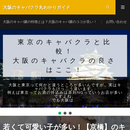
大阪のキャバクラ丸わかりガイド
大阪のキャバ嬢の特徴とは？大阪のキャバ嬢のココが良い！
お問い合わせ
東京のキャバクラと比
較！
大阪のキャバクラの良さ
はここ！
大阪と東京って何かと違うところが多いんですが、実はキ
ャバクラもけっこう違います。
例えば東京ってお酒の持込みは原則NGっていうお店が多い
ですよね。
でも大阪は...
若くて可愛い子が多い！【京橋】のキ