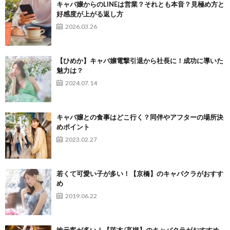
キャバ嬢からのLINEは営業？それとも本音？見極め方と
好感度が上がる返し方
2026.03.26
【ひめか】キャバ嬢電撃引退から社長に！成功に導いた
魅力は？
2024.07.14
キャバ嬢との食事はどこ行く？同伴やアフターの場所決
めポイント
2023.02.27
若くて可愛い子が多い！【京橋】のキャバクラがおすす
め
2019.06.22