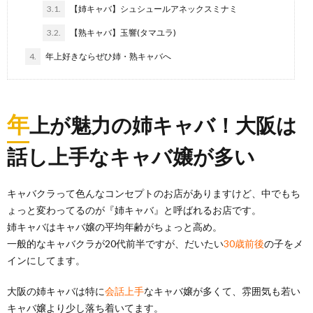
3.1.
【姉キャバ】シュシュールアネックスミナミ
3.2.
【熟キャバ】玉響(タマユラ)
4.
年上好きならぜひ姉・熟キャバへ
年
上が魅力の姉キャバ！大阪は
話し上手なキャバ嬢が多い
キャバクラって色んなコンセプトのお店がありますけど、中でもち
ょっと変わってるのが『姉キャバ』と呼ばれるお店です。
姉キャバはキャバ嬢の平均年齢がちょっと高め。
一般的なキャバクラが20代前半ですが、だいたい
30歳前後
の子をメ
インにしてます。
大阪の姉キャバは特に
会話上手
なキャバ嬢が多くて、雰囲気も若い
キャバ嬢より少し落ち着いてます。