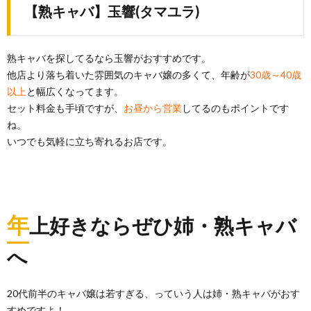
【熟キャバ】玉響(タマユラ)
熟キャバを探してるなら玉響がおすすめです。
他店より落ち着いた雰囲気のキャバ嬢の多くて、年齢が
30歳～40歳
以上
と幅広くなってます。
セット料金も手頃ですが、
お昼から営業
してるのもポイントです
ね。
いつでも気軽に立ち寄れるお店です。
年
上好きならぜひ姉・熟キャバ
へ
20代前半のキャバ嬢は若すぎる、っていう人は姉・熟キャバがおす
すめですよ！