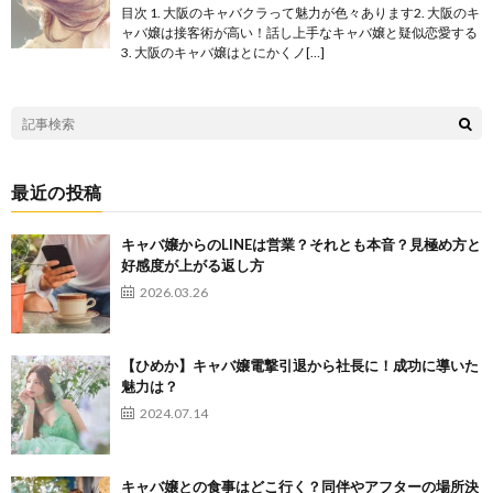
目次 1. 大阪のキャバクラって魅力が色々あります2. 大阪のキ
ャバ嬢は接客術が高い！話し上手なキャバ嬢と疑似恋愛する
3. 大阪のキャバ嬢はとにかくノ[…]
最近の投稿
キャバ嬢からのLINEは営業？それとも本音？見極め方と
好感度が上がる返し方
2026.03.26
【ひめか】キャバ嬢電撃引退から社長に！成功に導いた
魅力は？
2024.07.14
キャバ嬢との食事はどこ行く？同伴やアフターの場所決