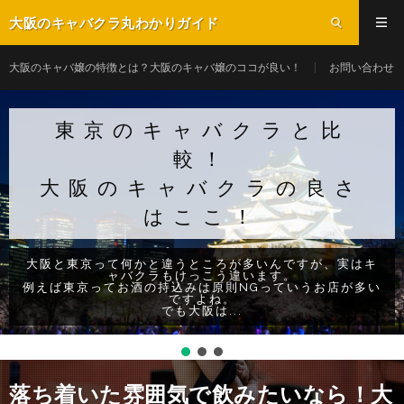
大阪のキャバクラ丸わかりガイド
大阪のキャバ嬢の特徴とは？大阪のキャバ嬢のココが良い！
お問い合わせ
東京のキャバクラと比
較！
大阪のキャバクラの良さ
はここ！
大阪と東京って何かと違うところが多いんですが、実はキ
ャバクラもけっこう違います。
例えば東京ってお酒の持込みは原則NGっていうお店が多い
ですよね。
でも大阪は...
落ち着いた雰囲気で飲みたいなら！大