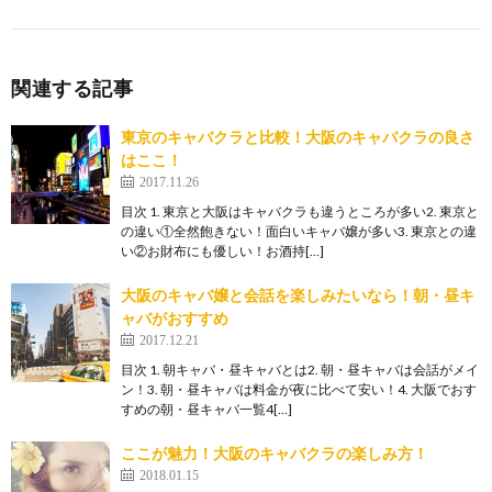
関連する記事
東京のキャバクラと比較！大阪のキャバクラの良さ
はここ！
2017.11.26
目次 1. 東京と大阪はキャバクラも違うところが多い2. 東京と
の違い①全然飽きない！面白いキャバ嬢が多い3. 東京との違
い②お財布にも優しい！お酒持[…]
大阪のキャバ嬢と会話を楽しみたいなら！朝・昼キ
ャバがおすすめ
2017.12.21
目次 1. 朝キャバ・昼キャバとは2. 朝・昼キャバは会話がメイ
ン！3. 朝・昼キャバは料金が夜に比べて安い！4. 大阪でおす
すめの朝・昼キャバ一覧4[…]
ここが魅力！大阪のキャバクラの楽しみ方！
2018.01.15