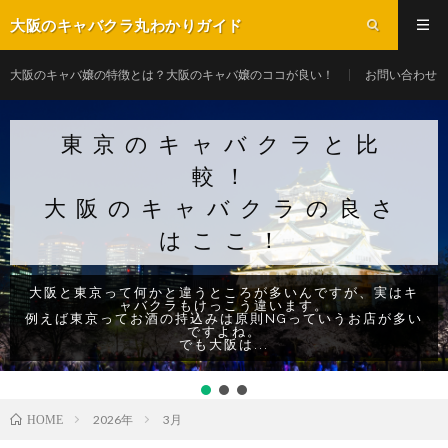
大阪のキャバクラ丸わかりガイド
大阪のキャバ嬢の特徴とは？大阪のキャバ嬢のココが良い！
お問い合わせ
東京のキャバクラと比
較！
大阪のキャバクラの良さ
はここ！
大阪と東京って何かと違うところが多いんですが、実はキ
ャバクラもけっこう違います。
例えば東京ってお酒の持込みは原則NGっていうお店が多い
ですよね。
でも大阪は...
2026年
3月
HOME