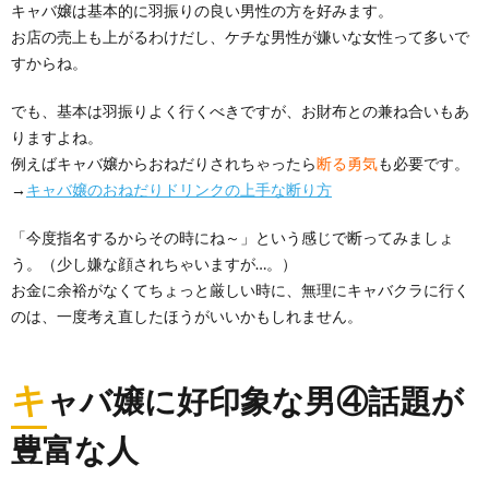
キャバ嬢は基本的に羽振りの良い男性の方を好みます。
お店の売上も上がるわけだし、ケチな男性が嫌いな女性って多いで
すからね。
でも、基本は羽振りよく行くべきですが、お財布との兼ね合いもあ
りますよね。
例えばキャバ嬢からおねだりされちゃったら
断る勇気
も必要です。
→
キャバ嬢のおねだりドリンクの上手な断り方
「今度指名するからその時にね～」という感じで断ってみましょ
う。（少し嫌な顔されちゃいますが…。）
お金に余裕がなくてちょっと厳しい時に、無理にキャバクラに行く
のは、一度考え直したほうがいいかもしれません。
キ
ャバ嬢に好印象な男④話題が
豊富な人