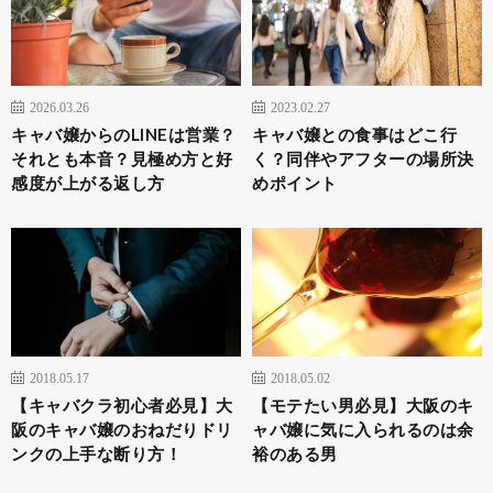
2026.03.26
2023.02.27
キャバ嬢からのLINEは営業？
キャバ嬢との食事はどこ行
それとも本音？見極め方と好
く？同伴やアフターの場所決
感度が上がる返し方
めポイント
2018.05.17
2018.05.02
【キャバクラ初心者必見】大
【モテたい男必見】大阪のキ
阪のキャバ嬢のおねだりドリ
ャバ嬢に気に入られるのは余
ンクの上手な断り方！
裕のある男