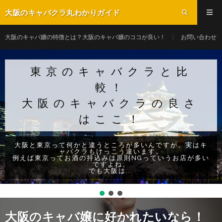
大阪のキャバクラ丸わかりガイド
大阪のキャバ嬢の特徴とは？大阪のキャバ嬢のココが良い！
お問い合わせ
東京のキャバクラと比
較！
大阪のキャバクラの良さ
はここ！
大阪と東京って何かと違うところが多いんですが、実はキ
ャバクラもけっこう違います。
例えば東京ってお酒の持込みは原則NGっていうお店が多い
ですよね。
でも大阪は...
大阪のキャバ嬢に好かれたいなら！