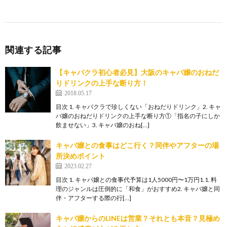
関連する記事
【キャバクラ初心者必見】大阪のキャバ嬢のおねだ
りドリンクの上手な断り方！
2018.05.17
目次 1. キャバクラで珍しくない「おねだりドリンク」2. キャ
バ嬢のおねだりドリンクの上手な断り方①「指名の子にしか
飲ませない」3. キャバ嬢のおね[…]
キャバ嬢との食事はどこ行く？同伴やアフターの場
所決めポイント
2023.02.27
目次 1. キャバ嬢との食事代予算は1人5000円〜1万円1.1. 料
理のジャンルは圧倒的に「和食」がおすすめ2. キャバ嬢と同
伴・アフターする際の行[…]
キャバ嬢からのLINEは営業？それとも本音？見極め