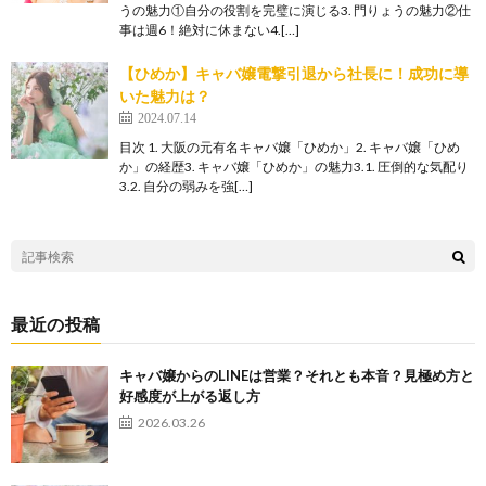
うの魅力①自分の役割を完璧に演じる3. 門りょうの魅力②仕
事は週6！絶対に休まない4.[…]
【ひめか】キャバ嬢電撃引退から社長に！成功に導
いた魅力は？
2024.07.14
目次 1. 大阪の元有名キャバ嬢「ひめか」2. キャバ嬢「ひめ
か」の経歴3. キャバ嬢「ひめか」の魅力3.1. 圧倒的な気配り
3.2. 自分の弱みを強[…]
最近の投稿
キャバ嬢からのLINEは営業？それとも本音？見極め方と
好感度が上がる返し方
2026.03.26