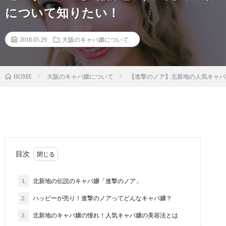
について知りたい！
2018.05.29
大阪のキャバ嬢について
大阪のキャバ嬢について
【進撃のノア】北新地の人気キャバ
HOME
目次
1.
北新地の伝説のキャバ嬢「進撃のノア」
2.
ハッピーが売り！進撃のノアってどんなキャバ嬢？
3.
北新地のキャバ嬢の憧れ！人気キャバ嬢の美容法とは