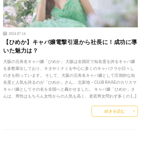
2024.07.14
【ひめか】キャバ嬢電撃引退から社長に！成功に導
いた魅力は？
大阪の元有名キャバ嬢「ひめか」 大阪は全国区で知名度を誇るキャバ嬢
を多数輩出しており、キタやミナミを中心に多くのキャバクラが日々し
のぎを削っています。 そして、大阪の元有名キャバ嬢として圧倒的な知
名度と人気を誇るのが「ひめか」さん。 北新地・CLUB RAISEのカリスマ
キャバ嬢としてその名を全国へと轟かせました。 キャバ嬢「ひめか」さ
んは、男性はもちろん女性からの人気も高く、老若男女問わず多くの […]
続きを読む