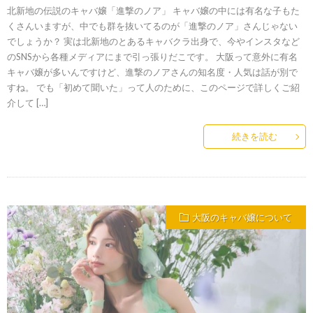
北新地の伝説のキャバ嬢「進撃のノア」 キャバ嬢の中には有名な子もた
くさんいますが、中でも群を抜いてるのが「進撃のノア」さんじゃない
でしょうか？ 実は北新地のとあるキャバクラ出身で、今やインスタなど
のSNSから各種メディアにまで引っ張りだこです。 大阪って意外に有名
キャバ嬢が多いんですけど、進撃のノアさんの知名度・人気は話が別で
すね。 でも「初めて聞いた」って人のために、このページで詳しくご紹
介して […]
続きを読む
大阪のキャバ嬢について