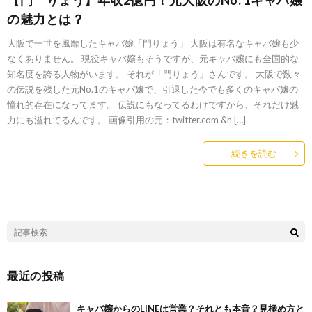
【門 りょう】年収2億円！元大阪のNo. 1キャバ嬢
の魅力とは？
大阪で一世を風靡したキャバ嬢「門りょう」 大阪は有名なキャバ嬢も少
なくありません。 現役キャバ嬢もそうですが、元キャバ嬢にも全国的な
知名度を誇る人物がいます。 それが「門りょう」さんです。 大阪で数々
の伝説を残した元No.1のキャバ嬢で、引退した今でも多くのキャバ嬢の
憧れ的存在になってます。 伝説にもなってるわけですから、それだけ魅
力にも溢れてるんです。 画像引用の元：twitter.com &n […]
続きを読む
最近の投稿
キャバ嬢からのLINEは営業？それとも本音？見極め方と