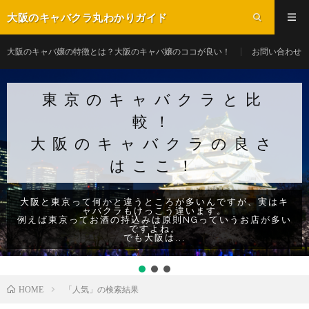
大阪のキャバクラ丸わかりガイド
大阪のキャバ嬢の特徴とは？大阪のキャバ嬢のココが良い！
お問い合わせ
東京のキャバクラと比
較！
大阪のキャバクラの良さ
はここ！
大阪と東京って何かと違うところが多いんですが、実はキ
ャバクラもけっこう違います。
例えば東京ってお酒の持込みは原則NGっていうお店が多い
ですよね。
でも大阪は...
「人気」の検索結果
HOME