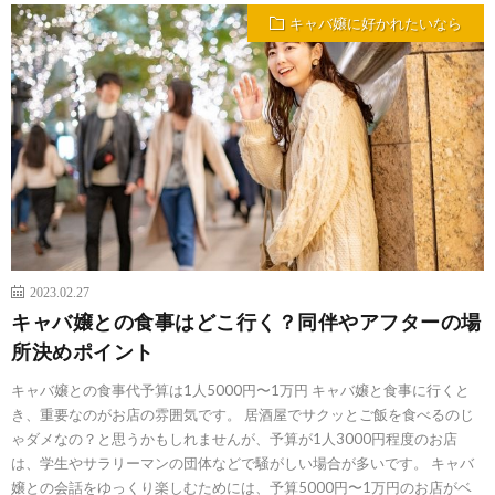
キャバ嬢に好かれたいなら
2023.02.27
キャバ嬢との食事はどこ行く？同伴やアフターの場
所決めポイント
キャバ嬢との食事代予算は1人5000円〜1万円 キャバ嬢と食事に行くと
き、重要なのがお店の雰囲気です。 居酒屋でサクッとご飯を食べるのじ
ゃダメなの？と思うかもしれませんが、予算が1人3000円程度のお店
は、学生やサラリーマンの団体などで騒がしい場合が多いです。 キャバ
嬢との会話をゆっくり楽しむためには、予算5000円〜1万円のお店がベ